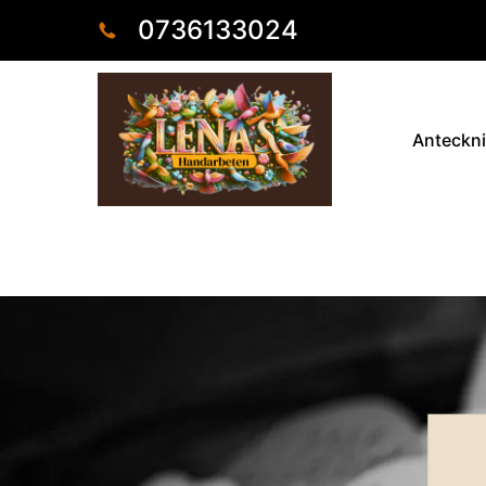
0736133024
Anteckn