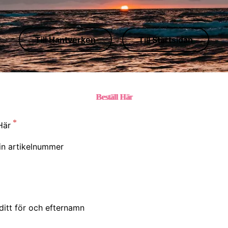
Till Hantverken
Till Startsidan
Beställ Hä
r
Här