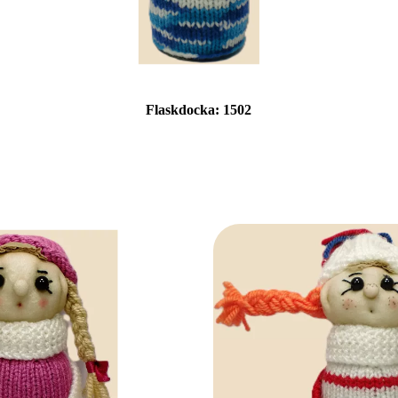
Flaskdocka:
1502