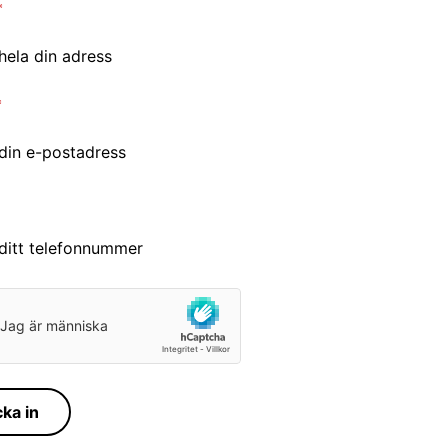
cka in