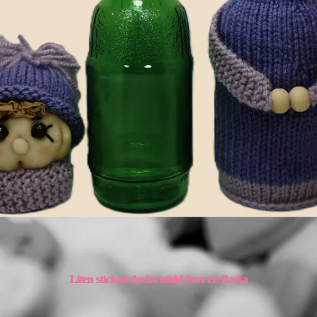
Liten stickad docka trädd över en flaska