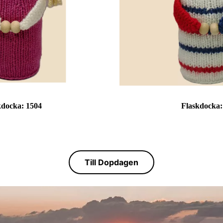
kdocka:
1504
Flaskdocka
Till Dopdagen