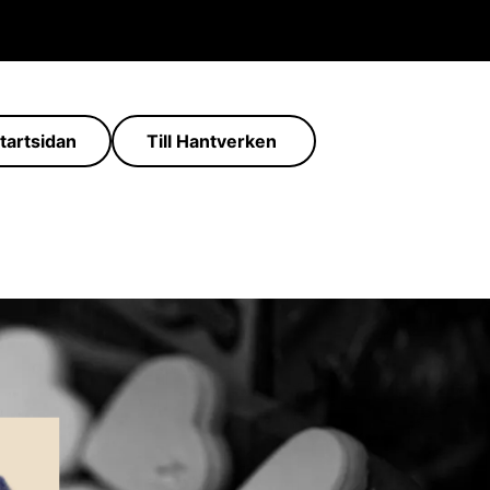
Startsidan
Till Hantverken