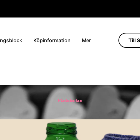
ingsblock
Köpinformation
Mer
Till 
Flaskdockor