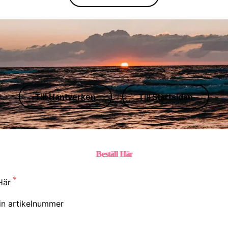
Till Hantverken
Till Startsidan
Beställ Här
Här