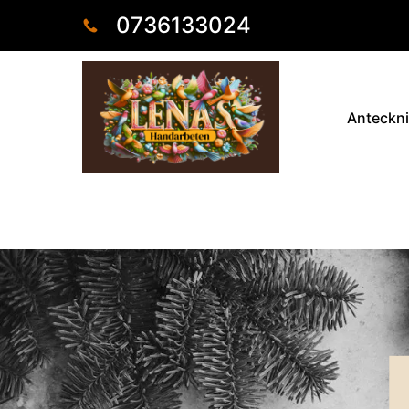
0736133024
Anteckn