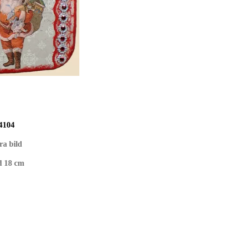
4104
ra bild
d 18 cm