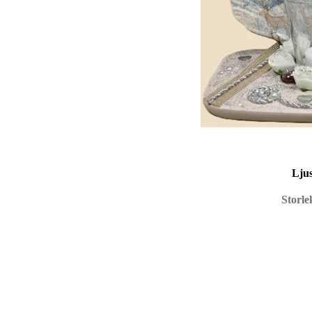
Lju
Storle