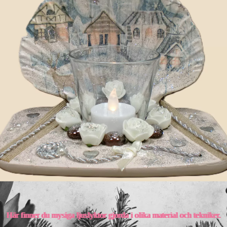
Här finner du mysiga ljuslyktor gjorda i olika material och tekniker.