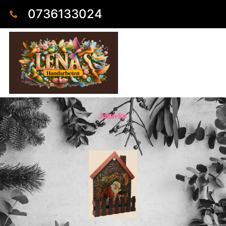
0736133024
Jultavlor