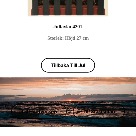
Jultavla:
4201
Storlek: Höjd 27 cm
Tillbaka Till Jul
Till Hantverken
Till Startsidan