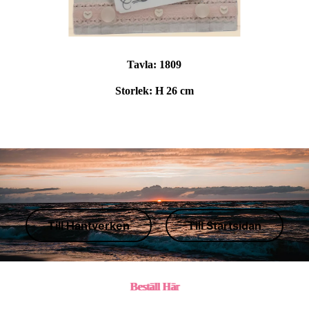
Tavla:
1809
Storlek: H 26 cm
Till Hantverken
Till Startsidan
Beställ Här