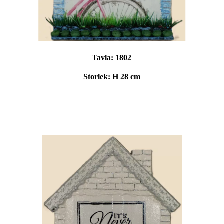
Tavla:
1802
Storlek: H 28 cm