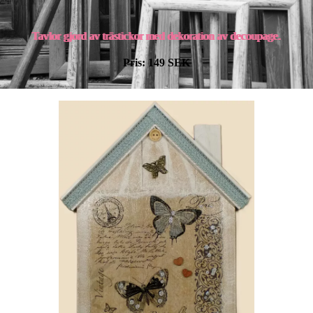
Tavlor gjord av trästickor med dekoration av decoupage.
Pris: 149
SEK