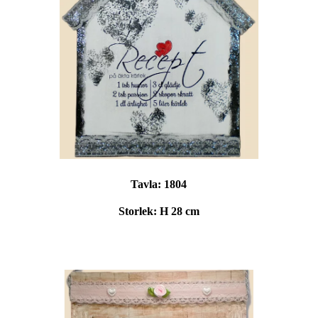
Tavla:
1804
Storlek: H 28 cm