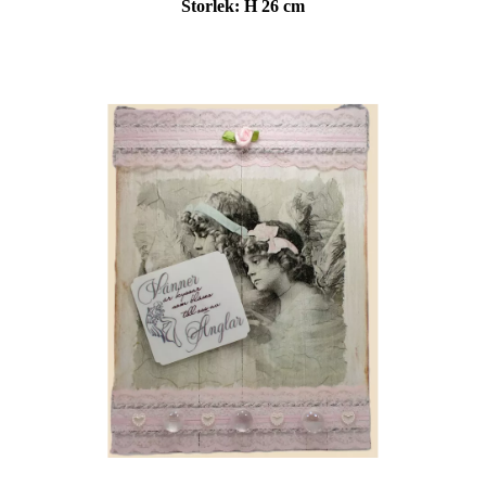
Storlek: H 26 cm