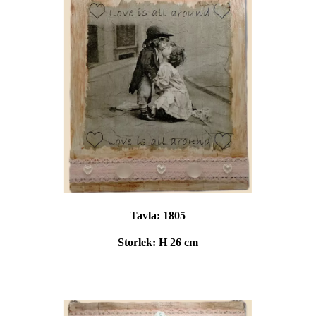
Tavla:
1805
Storlek: H 26 cm