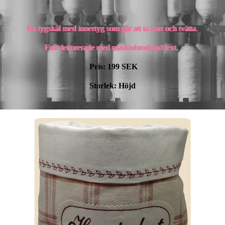
En tygskål med innertyg som går att ta bort och tvätta.
Fint dekorerade med maskinbroderad text.
Pris: 199
SEK
Storlek: Höjd